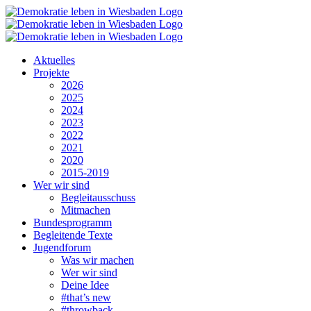
Zum
Inhalt
springen
Aktuelles
Projekte
2026
2025
2024
2023
2022
2021
2020
2015-2019
Wer wir sind
Begleitausschuss
Mitmachen
Bundesprogramm
Begleitende Texte
Jugendforum
Was wir machen
Wer wir sind
Deine Idee
#that’s new
#throwback