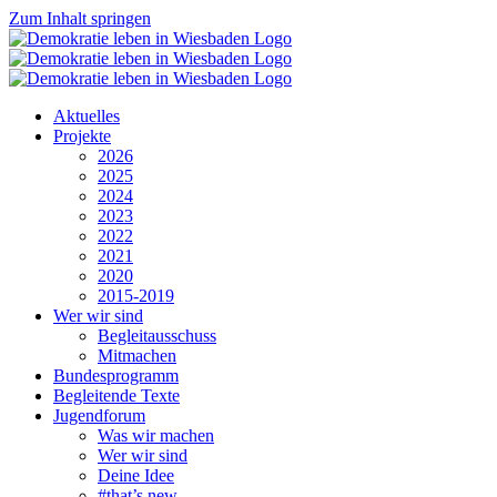
Zum Inhalt springen
Aktuelles
Projekte
2026
2025
2024
2023
2022
2021
2020
2015-2019
Wer wir sind
Begleitausschuss
Mitmachen
Bundesprogramm
Begleitende Texte
Jugendforum
Was wir machen
Wer wir sind
Deine Idee
#that’s new